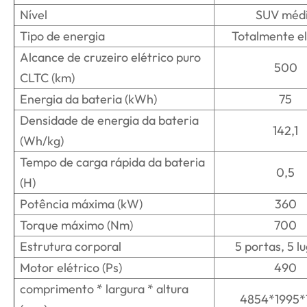
Nível
SUV méd
Tipo de energia
Totalmente el
Alcance de cruzeiro elétrico puro
500
CLTC (km)
Energia da bateria (kWh)
75
Densidade de energia da bateria
142,1
(Wh/kg)
Tempo de carga rápida da bateria
0,5
(H)
Potência máxima (kW)
360
Torque máximo (Nm)
700
Estrutura corporal
5 portas, 5 l
Motor elétrico (Ps)
490
comprimento * largura * altura
4854*1995*