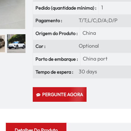
1
Pedido (quantidade mínima) :
T/T;L/C;D/A;D/P
Pagamento :
China
Origem do Produto :
Optional
Cor :
China port
Porto de embarque :
30 days
Tempo de espera :
PERGUNTE AGORA
Detalhes Do Produto