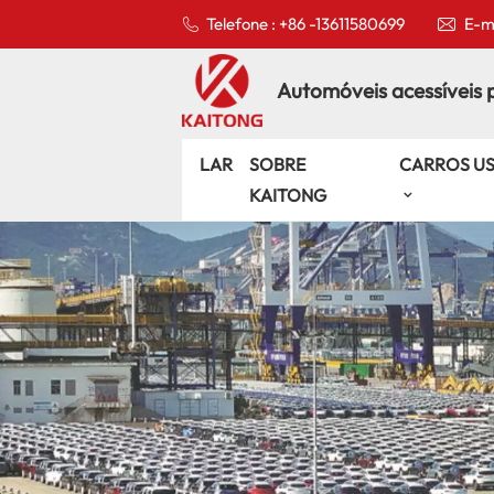
Telefone : +86 -13611580699
E-ma
Automóveis acessíveis 
LAR
SOBRE
CARROS U
KAITONG