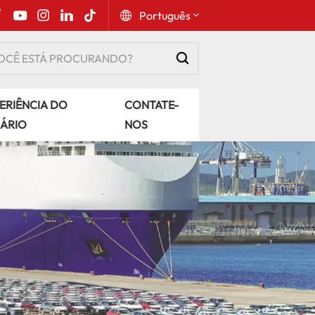
Português
English
ERIÊNCIA DO
CONTATE-
Русский
ÁRIO
NOS
Español
Português
عربي
kiswahili