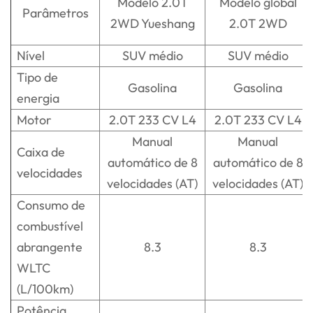
Modelo 2.0T
Modelo global
Parâmetros
2WD Yueshang
2.0T 2WD
Nível
SUV médio
SUV médio
Tipo de
Gasolina
Gasolina
energia
Motor
2.0T 233 CV L4
2.0T 233 CV L4
Manual
Manual
Caixa de
automático de 8
automático de 8
velocidades
velocidades (AT)
velocidades (AT)
Consumo de
combustível
abrangente
8.3
8.3
WLTC
(L/100km)
Potência