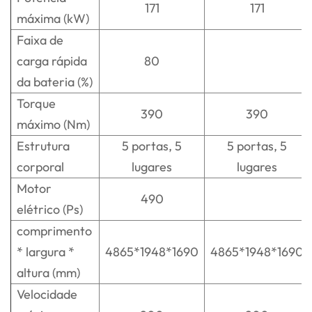
171
171
máxima (kW)
Faixa de
carga rápida
80
da bateria (%)
Torque
390
390
máximo (Nm)
Estrutura
5 portas, 5
5 portas, 5
corporal
lugares
lugares
Motor
490
elétrico (Ps)
comprimento
* largura *
4865*1948*1690
4865*1948*1690
altura (mm)
Velocidade