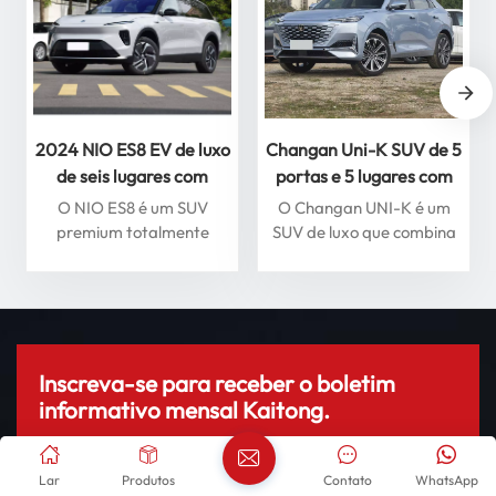
2024 NIO ES8 EV de luxo
Changan Uni-K SUV de 5
de seis lugares com
portas e 5 lugares com
condução inteligente,
vista panorâmica de 360
O NIO ES8 é um SUV
O Changan UNI-K é um
veículo de energia nova
graus carro a gasolina
premium totalmente
SUV de luxo que combina
de alta qualidade
elétrico que combina luxo,
design moderno com
desempenho e recursos
tecnologia avançada. Ele
inteligentes. Alimentado
possui um motor 2.0T
por uma transmissão
turboalimentado, que
elétrica de última geração,
oferece desempenho
o ES8 acelera de 0 a 100
potente, juntamente com
Inscreva-se para receber o boletim
km/h em apenas 4,9
sistemas inteligentes de
informativo mensal Kaitong.
segundos, oferecendo uma
assistência à direção e teto
experiência de direção
solar panorâmico para
emocionante. Com
uma experiência premium.
Lar
Produtos
Contato
WhatsApp