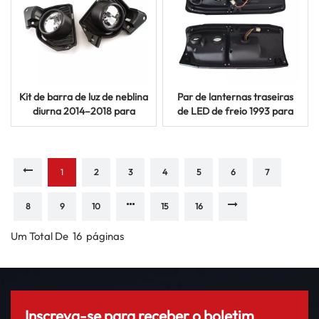
Kit de barra de luz de neblina
Par de lanternas traseiras
diurna 2014–2018 para
de LED de freio 1993 para
modelos de van Toyota
modelos Toyota Land
Hiace
Cruiser FJ70 FJ75
1
2
3
4
5
6
7
8
9
10
15
16
Um Total De
16
Páginas
Inscreva-se para receber o boletim