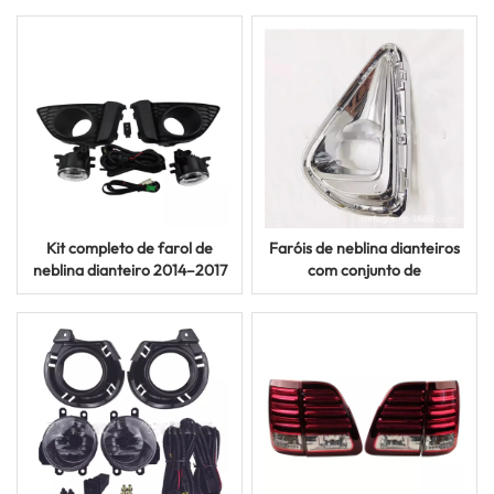
Delica L400
Harrier
Kit completo de farol de
Faróis de neblina dianteiros
neblina dianteiro 2014–2017
com conjunto de
para Honda Fit Jazz com
interruptores 2018–2020
interruptor de fiação
para modelos Toyota Corolla
Axio Sedan