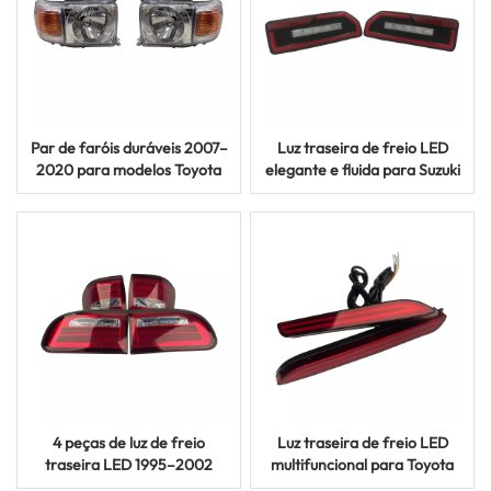
Par de faróis duráveis ​​2007–
Luz traseira de freio LED
2020 para modelos Toyota
elegante e fluida para Suzuki
Land Cruiser LC70 LC71
Jimny JB64 JB74 2019 2020
LC76 LC79
4 peças de luz de freio
Luz traseira de freio LED
traseira LED 1995–2002
multifuncional para Toyota
para luzes de seta Mitsubishi
SUV Camry RAV4 Alphard