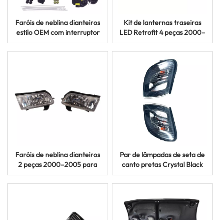
Faróis de neblina dianteiros
Kit de lanternas traseiras
estilo OEM com interruptor
LED Retrofit 4 peças 2000–
2015–2017 para Toyota
2005 para Toyota Land
Corolla Axio Fielder
Cruiser FJ100
Faróis de neblina dianteiros
Par de lâmpadas de seta de
2 peças 2000–2005 para
canto pretas Crystal Black
modelos Toyota Succeed
2003–2013 para Hyundai
Probox NCP55
Starex