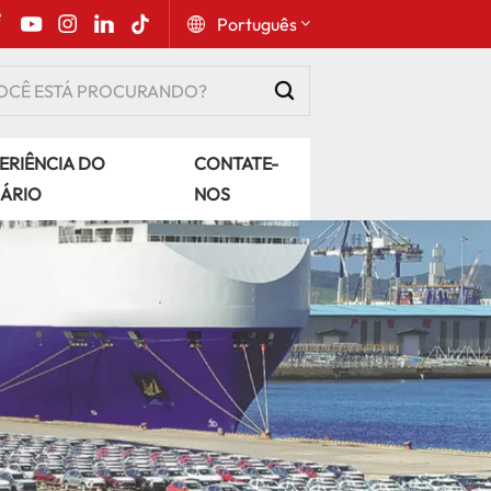
Português
English
ERIÊNCIA DO
CONTATE-
Русский
ÁRIO
NOS
Español
Português
عربي
kiswahili