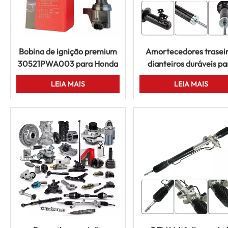
Bobina de ignição premium
Amortecedores trasei
30521PWA003 para Honda
dianteiros duráveis pa
Fit Jazz City Civic Mobilio
Toyota Corolla Nissa
LEIA MAIS
LEIA MAIS
Partner
Honda Mazda Mitsubis
Isuzu