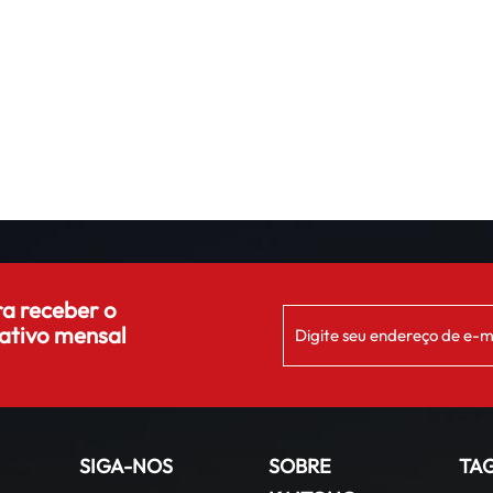
ra receber o
ativo mensal
SIGA-NOS
SOBRE
TA