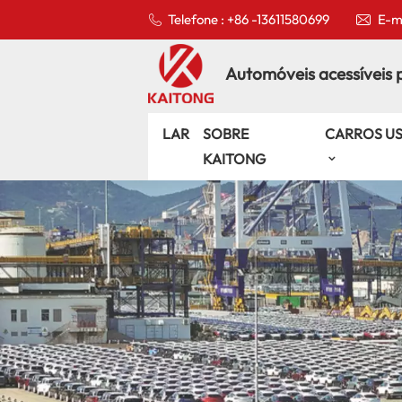
Telefone : +86 -13611580699
E-ma
Automóveis acessíveis 
LAR
SOBRE
CARROS U
KAITONG