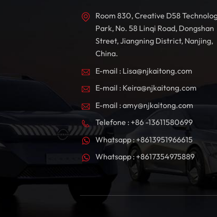
Room 830, Creative D58 Technolo
Park, No. 58 Linqi Road, Dongshan
Street, Jiangning District, Nanjing,
China.
E-mail : Lisa@njkaitong.com
E-mail : Keira@njkaitong.com
E-mail : amy@njkaitong.com
Telefone : +86 -13611580699
Whatsapp : +8613951966615
Whatsapp : +8617354975889