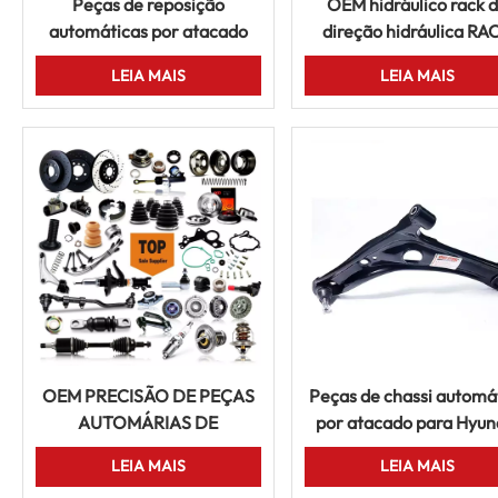
Peças de reposição
OEM hidráulico rack 
automáticas por atacado
direção hidráulica RA
para Toyota Nissan Mazda
RHD RHD DIREÇÃO 
LEIA MAIS
LEIA MAIS
Mitsubishi Honda Suzuki
TOYOTA COROLLA HO
Carros Japoneses
Accord Nissan Mazd
OEM PRECISÃO DE PEÇAS
Peças de chassi automá
AUTOMÁRIAS DE
por atacado para Hyun
ALUMINAMENTO DE
Toyota Hilux Corolla M
LEIA MAIS
LEIA MAIS
ALENTE DE ARENHA DE
Mitsubishi Nissan