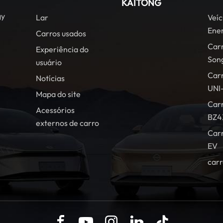
KAITONG
gy
Lar
Veíc
Ener
Carros usados
Car
Experiência do
Son
usuário
Car
Notícias
UNI
Mapa do site
Carr
Acessórios
BZ4
externos de carro
Car
EV
carr