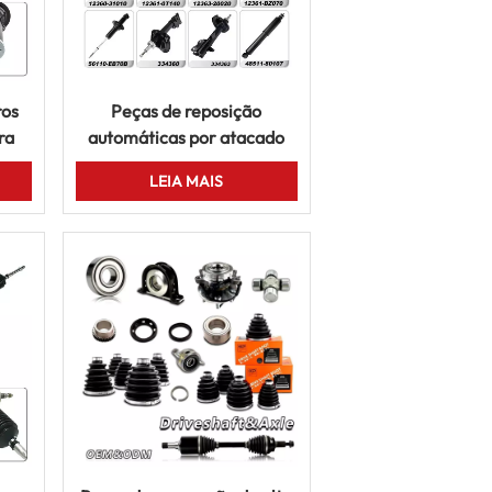
ros
Peças de reposição
ra
automáticas por atacado
n
para Toyota Corolla Hyundai
LEIA MAIS
hi
Suzuki Nissan Veículos
coreanos do Japão