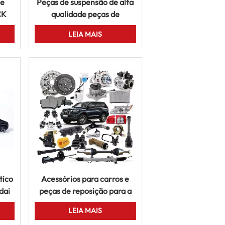
de
Peças de suspensão de alta
CK
qualidade peças de
DO
reposição automática para
LEIA MAIS
NDA
Toyota Honda Nissan Mazda
a
Hyundai Mitsubishi
tico
Acessórios para carros e
dai
peças de reposição para a
azda
Toyota Corolla Land Cruiser
LEIA MAIS
Hilux Hiace Prado