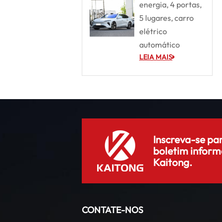
energia, 4 portas,
5 lugares, carro
elétrico
automático
LEIA MAIS
Inscreva-se pa
boletim inform
Kaitong.
CONTATE-NOS