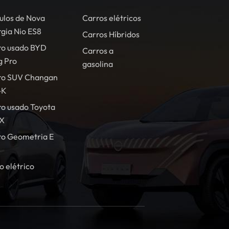
ulos de Nova
Carros elétricos
gia Nio ES8
Carros Híbridos
ro usado BYD
Carros a
g Pro
gasolina
ro SUV Changan
-K
o usado Toyota
X
ro Geometria E
o elétrico