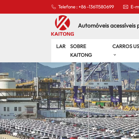
Telefone : +86 -13611580699
E-ma
Automóveis acessíveis 
LAR
SOBRE
CARROS U
KAITONG