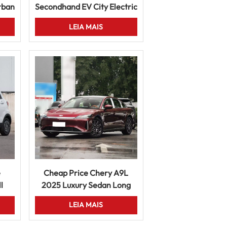
rban
Secondhand EV City Electric
 For
Vehicle 5 Door Hatchback
LEIA MAIS
Car
e
Cheap Price Chery A9L
l
2025 Luxury Sedan Long
ange
Wheelbase 5 Seater
LEIA MAIS
Intelligent Driving Electric
Car