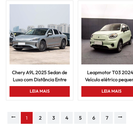
Chery A9L 2025 Sedan de
Leapmotor T03 2024
Luxo com Distância Entre
Veículo elétrico peque
Eixos Longa, 5 Lugares,
longo alcance, urbano,
LEIA MAIS
LEIA MAIS
Carro Elétrico com
venda
Condução Inteligente
1
2
3
4
5
6
7