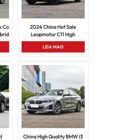
k Co
2024 China Hot Sale
brid
Leapmotor C11 High
nt
Performance EV SUV Long
LEIA MAIS
Range 4WD Pure Electric
Car
d
China High Quality BMW i3