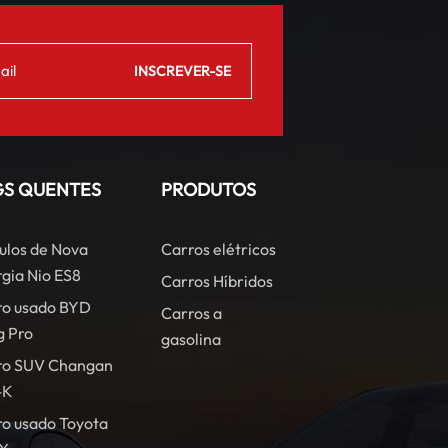
GS QUENTES
PRODUTOS
ulos de Nova
Carros elétricos
gia Nio ES8
Carros Híbridos
ro usado BYD
Carros a
g Pro
gasolina
ro SUV Changan
-K
o usado Toyota