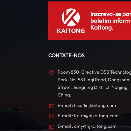
Inscreva-se pa
boletim inform
Kaitong.
CONTATE-NOS
Room 830, Creative D58 Technolo
Park, No. 58 Linqi Road, Dongshan
Street, Jiangning District, Nanjing,
China.
E-mail : Lisa@njkaitong.com
E-mail : Keira@njkaitong.com
E-mail : amy@njkaitong.com