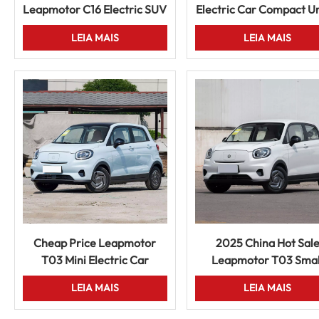
Leapmotor C16 Electric SUV
Electric Car Compact U
6 Seater Long Range Smart
EV Vehicle Long Range
LEIA MAIS
LEIA MAIS
Driving New Energy Vehicle
Sale Vehicle
Cheap Price Leapmotor
2025 China Hot Sal
T03 Mini Electric Car
Leapmotor T03 Smal
Compact Urban EV 5 Door
Electric Vehicle Long R
LEIA MAIS
LEIA MAIS
Smart Vehicle
City EV For Sale