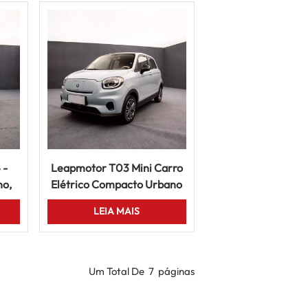
 -
Leapmotor T03 Mini Carro
no,
Elétrico Compacto Urbano
 à
EV 5 Portas Veículo
LEIA MAIS
Inteligente
Um Total De
7
Páginas