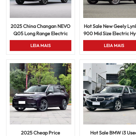
2025 China Changan NEVO
Hot Sale New Geely Lyn
Q05 Long Range Electric
900 Mid Size Electric Hy
SUV Smart Drive Five Door
SUV Premium Intellige
LEIA MAIS
LEIA MAIS
Used Vehicle
Vehicle
2025 Cheap Price
Hot Sale BMW i3 Use