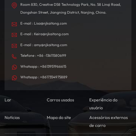
Room 830, Creative D58 Technology Park, No. 58 Linqi Road,
Dongshan Street, Jiangning District, Nanjing, China.
E-mail : Lisa@njkaitong.com
E-mail : Keira@njkaitong.com
E-mail : amy@njkaitong.com
Telefone : +86 -13611580699
Whatsapp : +8613951966615
Whatsapp : +8617354975889
Lar
Carros usados
Experiência do
usuário
Notícias
Mapa do site
Acessórios externos
de carro