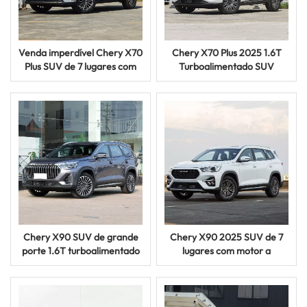
Venda imperdível Chery X70
Chery X70 Plus 2025 1.6T
Plus SUV de 7 lugares com
Turboalimentado SUV
motor a gasolina e interior
Transmissão Automática
confortável, veículo usado
Carro Familiar 5 Portas
Chery X90 SUV de grande
Chery X90 2025 SUV de 7
porte 1.6T turboalimentado
lugares com motor a
a gasolina, veículo com
gasolina e transmissão
interior confortável
automática, carro familiar
usado