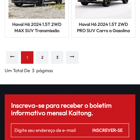
Haval H6 2024 1.5T 2WD
Haval H6 2024 1.5T 2WD
MAX SUV Transmissão
PRO SUV Carro a Gasolina
Automática Veículo
Turboalimentado com Baixo
Compacto a Gasolina à
Consumo de Combustível à
Venda
Venda
1
2
3
Um Total De
3
Páginas
Inscreva-se para receber o boletim
informativo mensal Kaitong.