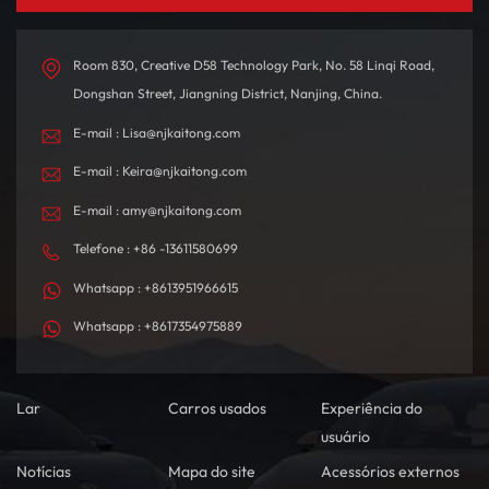
Room 830, Creative D58 Technology Park, No. 58 Linqi Road,
Dongshan Street, Jiangning District, Nanjing, China.
E-mail : Lisa@njkaitong.com
E-mail : Keira@njkaitong.com
E-mail : amy@njkaitong.com
Telefone : +86 -13611580699
Whatsapp : +8613951966615
Whatsapp : +8617354975889
Lar
Carros usados
Experiência do
usuário
Notícias
Mapa do site
Acessórios externos