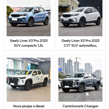
Geely Livan X3 Pro 2025
Geely Livan X3 Pro 2025
SUV compacto 1,5L
CVT SUV automático,
transmissão manual gasolina
veículo a gasolina com 5
carro usado
lugares e baixo consumo de
combustível
Nova picape a diesel
Caminhonete Changan