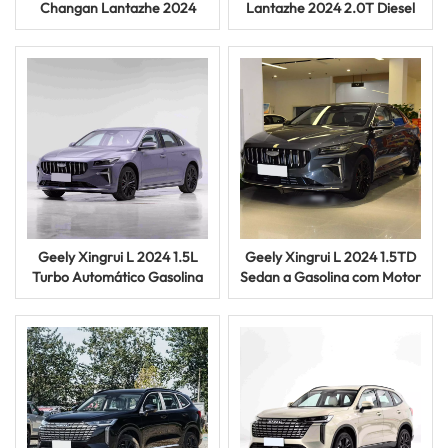
Changan Lantazhe 2024
Lantazhe 2024 2.0T Diesel
cabine dupla, 4x4, utilitário
Transmissão Manual 4WD
off-road
Veículo Utilitário
Geely Xingrui L 2024 1.5L
Geely Xingrui L 2024 1.5TD
Turbo Automático Gasolina
Sedan a Gasolina com Motor
Carro Sedan Interior
Turbo, Automático, para
Espaçoso
Exportação