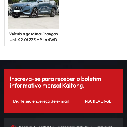
Veículo a gasolina Changan
Uni-K 2.0t 233 HP L4 4WD
Carro a gasolina
Inscreva-se para receber o boletim
informativo mensal Kaitong.
Room 830, Creative D58 Technology Park, No. 58 Linqi Road,