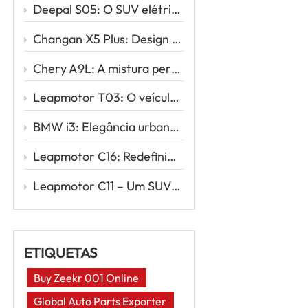
Deepal S05: O SUV elétrico estiloso que redefine a mobilidade inteligente
Changan X5 Plus: Design esportivo, direção potente, valor excepcional
Chery A9L: A mistura perfeita de sofisticação e desempenho
Leapmotor T03: O veículo elétrico urbano inteligente para sua primeira viagem elétrica
BMW i3: Elegância urbana encontra inovação elétrica
Leapmotor C16: Redefinindo as viagens em família com energia elétrica inteligente
Leapmotor C11 – Um SUV elétrico inteligente para a nova era da condução
ETIQUETAS
Buy Zeekr 001 Online
Global Auto Parts Exporter