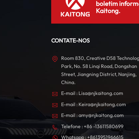
boletim inform
Kaitong.
CONTATE-NOS
Room 830, Creative D58 Technolo
Park, No. 58 Linqi Road, Dongshan
Street, Jiangning District, Nanjing,
China.
E-mail : Lisa@njkaitong.com
E-mail : Keira@njkaitong.com
E-mail : amy@njkaitong.com
Telefone : +86 -13611580699
Whatsapp : +8613951966615