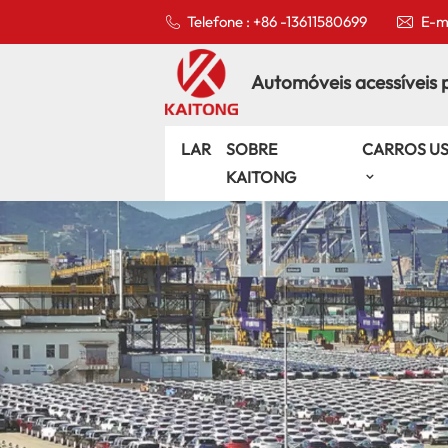
Telefone : +86 -13611580699
E-ma
Automóveis acessíveis 
LAR
SOBRE
CARROS U
KAITONG