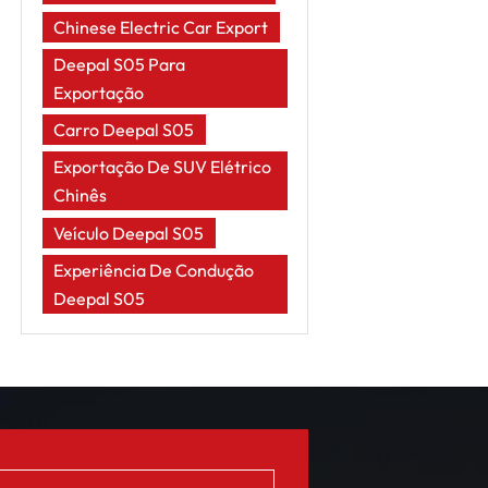
Chinese Electric Car Export
Deepal S05 Para
Exportação
Carro Deepal S05
Exportação De SUV Elétrico
Chinês
Veículo Deepal S05
Experiência De Condução
Deepal S05