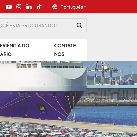
Português
English
ERIÊNCIA DO
CONTATE-
Русский
ÁRIO
NOS
Español
Português
عربي
kiswahili