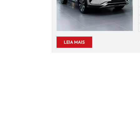
v
LEIA MAIS