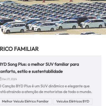
RICO FAMILIAR
BYD Song Plus: o melhor SUV familiar para
conforto, estilo e sustentabilidade
Dec 27, 2024
O Canção BYD Plus é um SUV dinâmico e elegante que
está atraindo a atenção de motoristas de todo o mundo.
Com uma combinação perfeita de tecnologia de ponta,
Melhor Veículo Elétrico Familiar
Veículos Elétricos BYD
características premium e desempenho excepcional, este