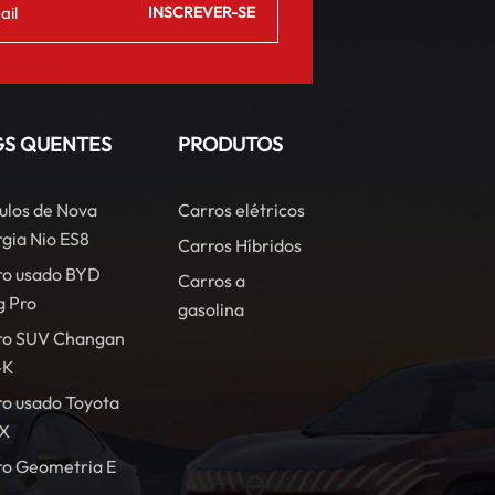
GS QUENTES
PRODUTOS
ulos de Nova
Carros elétricos
gia Nio ES8
Carros Híbridos
ro usado BYD
Carros a
g Pro
gasolina
ro SUV Changan
-K
o usado Toyota
X
ro Geometria E