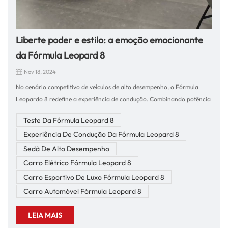
Liberte poder e estilo: a emoção emocionante
da Fórmula Leopard 8
Nov 18, 2024
No cenário competitivo de veículos de alto desempenho, o Fórmula
Leopardo 8 redefine a experiência de condução. Combinando potência
robusta, design elegante e tecnologia avançada, este carro oferece
Teste Da Fórmula Leopard 8
mais do que apenas transporte – é uma afirmação. Depois de
Experiência De Condução Da Fórmula Leopard 8
experimentar o Formula Leopard 8 em primeira mão, estou
entusiasmado em compartilhar por que ele deve ser sua próxima
Sedã De Alto Desempenho
escolha, tanto em termos de desempenho emocionante quanto de
Carro Elétrico Fórmula Leopard 8
versatilidade no dia a dia.Desempenho dinâmico: a potência encontra
Carro Esportivo De Luxo Fórmula Leopard 8
a precisãoA Fórmula Leopard 8 foi projetada para pilotos que desejam
Carro Automóvel Fórmula Leopard 8
potência sem sacrificar o controle. Equipado com um motor de alto
desempenho e uma transmissão avançada, proporciona uma
LEIA MAIS
aceleração impressionante e mudanças de marcha perfeitas. Quer