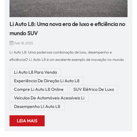
Li Auto L8: Uma nova era de luxo e eficiência no
mundo SUV
Feb 18, 2025
Li Auto L8: Uma poderosa combinação de luxo, desempenho e
eficiênciaO Li Auto L8 é um excelente exemplo de inovação no mundo
de SUVs elétricos. Combinando tecnologia de ponta, recursos de luxo e
Li Auto L8 Para Venda
desempenho impressionante, o Li Auto L8 foi projetado para atender
Experiência De Direção Li Auto L8
às necessidades dos consumidores modernos que buscam uma
experiência de condução premium sem comprometer a praticidade e a
Compre Li Auto L8 Online
SUV Elétrico De Luxo
eficiência. Esteja você navegando nas ruas da cidade ou fazendo uma
Veículos De Automóveis Acessíveis Li
viagem, o Li Auto L8 fornece uma experiência que excede as
Desempenho LI Auto L8
expectativas.Experiência de direção: suave, responsiva e
eficienteQuando se trata de dirigir, o Li Auto L8 oferece uma
LEIA MAIS
experiência verdadeiramente notável. Alimentado por um motor turbo
de 2.0L combinado com um motor elétrico poderoso, este SUV oferece