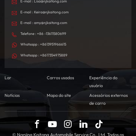
E-mail : Lisa@njkaitong.com
tecnologicamente
sofisticado.
E-mail : Keira@njkaitong.com
E-mail : amy@njkaitong.com
Telefone : +86 -13611580699
Whatsapp : +8613951966615
Whatsapp : +8617354975889
Lar
Carros usados
Experiência do
usuário
Notícias
Mapa do site
Acessórios externos
de carro
© Nanjing Kaitong Automobile Service Co., Ltd. Todos os