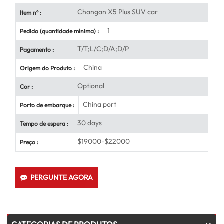
Changan X5 Plus SUV car
Item nº :
1
Pedido (quantidade mínima) :
T/T;L/C;D/A;D/P
Pagamento :
China
Origem do Produto :
Optional
Cor :
China port
Porto de embarque :
30 days
Tempo de espera :
$19000-$22000
Preço :
PERGUNTE AGORA