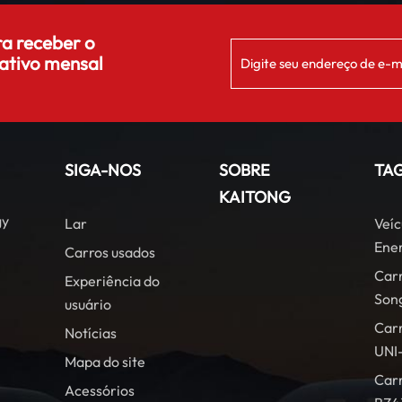
ra receber o
ativo mensal
SIGA-NOS
SOBRE
TA
KAITONG
gy
Lar
Veíc
Ener
Carros usados
Car
Experiência do
Son
usuário
Car
Notícias
UNI
Mapa do site
Carr
Acessórios