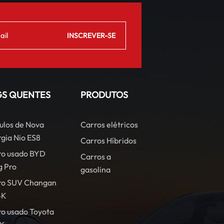
GS QUENTES
PRODUTOS
ulos de Nova
Carros elétricos
gia Nio ES8
Carros Híbridos
ro usado BYD
Carros a
g Pro
gasolina
ro SUV Changan
-K
o usado Toyota