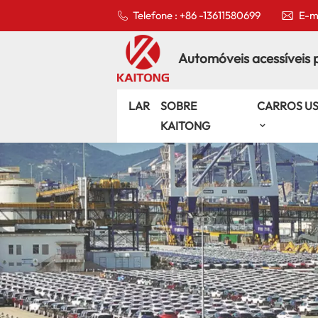
Telefone : +86 -13611580699
E-ma
Automóveis acessíveis 
LAR
SOBRE
CARROS U
KAITONG