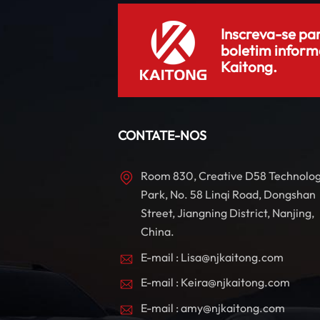
Inscreva-se pa
boletim inform
Kaitong.
CONTATE-NOS
Room 830, Creative D58 Technolo
Park, No. 58 Linqi Road, Dongshan
Street, Jiangning District, Nanjing,
China.
E-mail : Lisa@njkaitong.com
E-mail : Keira@njkaitong.com
E-mail : amy@njkaitong.com