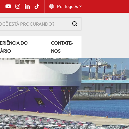
Português
English
ERIÊNCIA DO
CONTATE-
Русский
ÁRIO
NOS
Español
Português
عربي
kiswahili