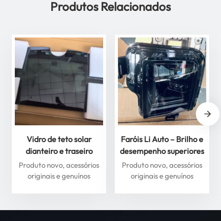
Produtos Relacionados
Vidro de teto solar
Faróis Li Auto – Brilho e
dianteiro e traseiro
desempenho superiores
premium para Li Auto
para máxima segurança
Produto novo, acessórios
Produto novo, acessórios
Série L – Melhore sua
originais e genuínos
originais e genuínos
experiência de direção