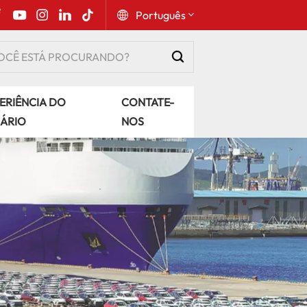
Português
English
ERIÊNCIA DO
CONTATE-
Русский
ÁRIO
NOS
Español
Português
عربي
kiswahili