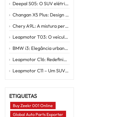
Deepal S05: O SUV elétrico estiloso que redefine a mobilidade inteligente
Changan X5 Plus: Design esportivo, direção potente, valor excepcional
Chery A9L: A mistura perfeita de sofisticação e desempenho
Leapmotor T03: O veículo elétrico urbano inteligente para sua primeira viagem elétrica
BMW i3: Elegância urbana encontra inovação elétrica
Leapmotor C16: Redefinindo as viagens em família com energia elétrica inteligente
Leapmotor C11 – Um SUV elétrico inteligente para a nova era da condução
ETIQUETAS
Buy Zeekr 001 Online
Global Auto Parts Exporter