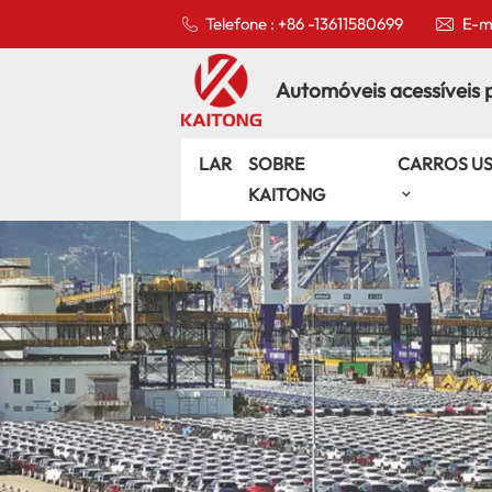
Telefone : +86 -13611580699
E-ma
Automóveis acessíveis 
LAR
SOBRE
CARROS U
KAITONG