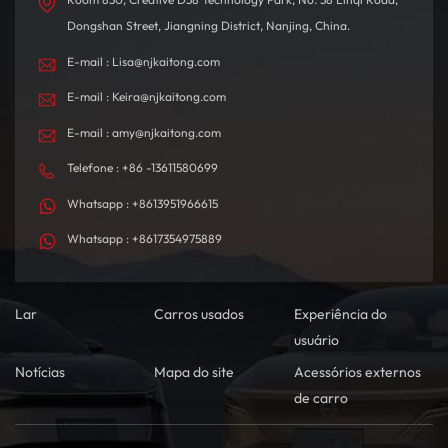
Dongshan Street, Jiangning District, Nanjing, China.
E-mail : Lisa@njkaitong.com
E-mail : Keira@njkaitong.com
E-mail : amy@njkaitong.com
Telefone : +86 -13611580699
Whatsapp : +8613951966615
Whatsapp : +8617354975889
Lar
Carros usados
Experiência do
usuário
Notícias
Mapa do site
Acessórios externos
de carro