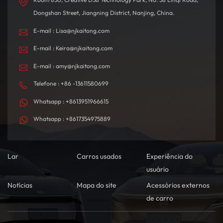
Dongshan Street, Jiangning District, Nanjing, China.
E-mail : Lisa@njkaitong.com
E-mail : Keira@njkaitong.com
E-mail : amy@njkaitong.com
Telefone : +86 -13611580699
Whatsapp : +8613951966615
Whatsapp : +8617354975889
Lar
Carros usados
Experiência do
usuário
Notícias
Mapa do site
Acessórios externos
de carro