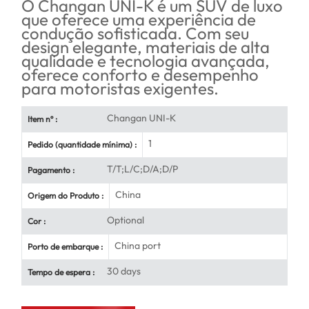
O Changan UNI-K é um SUV de luxo
que oferece uma experiência de
condução sofisticada. Com seu
design elegante, materiais de alta
qualidade e tecnologia avançada,
oferece conforto e desempenho
para motoristas exigentes.
Changan UNI-K
Item nº :
1
Pedido (quantidade mínima) :
T/T;L/C;D/A;D/P
Pagamento :
China
Origem do Produto :
Optional
Cor :
China port
Porto de embarque :
30 days
Tempo de espera :