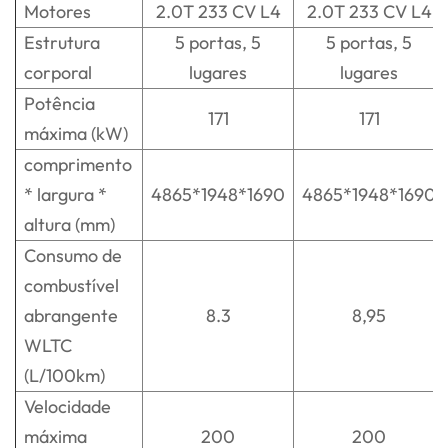
Motores
2.0T 233 CV L4
2.0T 233 CV L4
Estrutura
5 portas, 5
5 portas, 5
corporal
lugares
lugares
Potência
171
171
máxima (kW)
comprimento
* largura *
4865*1948*1690
4865*1948*1690
altura (mm)
Consumo de
combustível
abrangente
8.3
8,95
WLTC
(L/100km)
Velocidade
máxima
200
200