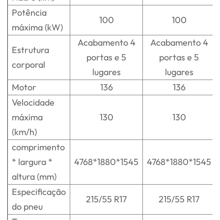
Potência
100
100
máxima (kW)
Acabamento 4
Acabamento 4
Estrutura
portas e 5
portas e 5
corporal
lugares
lugares
Motor
136
136
Velocidade
máxima
130
130
(km/h)
comprimento
* largura *
4768*1880*1545
4768*1880*1545
altura (mm)
Especificação
215/55 R17
215/55 R17
do pneu