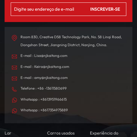
experiência de direção
solar panorâmico para
emocionante. Com
uma experiência premium.
autonomia de até 580 km
O interior é
com uma única carga, foi
meticulosamente
projetado tanto para
projetado com materiais
deslocamentos diários
de alta qualidade, criando
Room 830, Creative D58 Technology Park, No. 58 Linqi Road,
quanto para viagens de
um ambiente de condução
Dongshan Street, Jiangning District, Nanjing, China.
longa distância.
confortável e
E-mail : Lisa@njkaitong.com
tecnologicamente
sofisticado.
E-mail : Keira@njkaitong.com
E-mail : amy@njkaitong.com
Telefone : +86 -13611580699
Whatsapp : +8613951966615
Whatsapp : +8617354975889
Lar
Carros usados
Experiência do