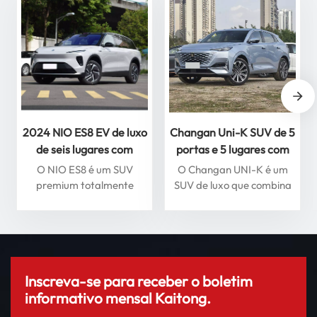
2024 NIO ES8 EV de luxo
Changan Uni-K SUV de 5
de seis lugares com
portas e 5 lugares com
condução inteligente,
vista panorâmica de 360
O NIO ES8 é um SUV
O Changan UNI-K é um
veículo de energia nova
graus carro a gasolina
premium totalmente
SUV de luxo que combina
de alta qualidade
elétrico que combina luxo,
design moderno com
desempenho e recursos
tecnologia avançada. Ele
inteligentes. Alimentado
possui um motor 2.0T
por uma transmissão
turboalimentado, que
elétrica de última geração,
oferece desempenho
o ES8 acelera de 0 a 100
potente, juntamente com
Inscreva-se para receber o boletim
km/h em apenas 4,9
sistemas inteligentes de
informativo mensal Kaitong.
segundos, oferecendo uma
assistência à direção e teto