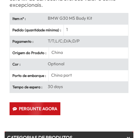
excepcionais.
BMW G30 M5 Body Kit
Item nº :
1
Pedido (quantidade mínima) :
T/T;L/C;D/A;D/P
Pagamento :
China
Origem do Produto :
Optional
Cor :
China port
Porto de embarque :
30 days
Tempo de espera :
PERGUNTE AGORA
CATEGORIAS DE PRODUTOS