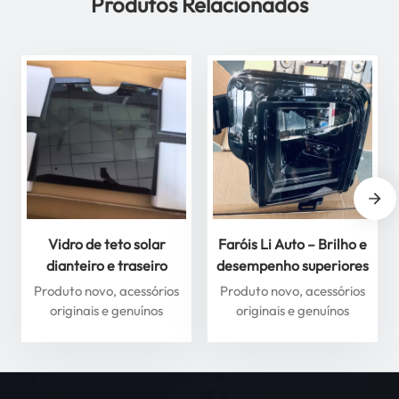
Produtos Relacionados
Vidro de teto solar
Faróis Li Auto – Brilho e
dianteiro e traseiro
desempenho superiores
premium para Li Auto
para máxima segurança
Produto novo, acessórios
Produto novo, acessórios
Série L – Melhore sua
originais e genuínos
originais e genuínos
experiência de direção