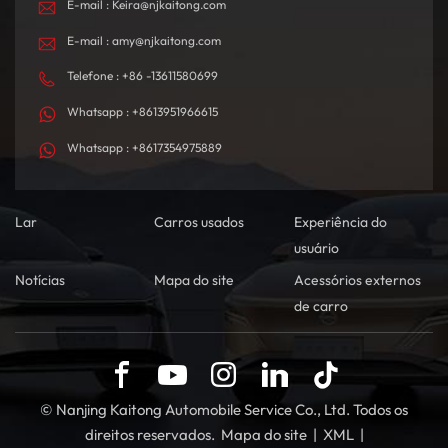
E-mail : Keira@njkaitong.com
E-mail : amy@njkaitong.com
Telefone : +86 -13611580699
Whatsapp : +8613951966615
Whatsapp : +8617354975889
Lar
Carros usados
Experiência do
usuário
Notícias
Mapa do site
Acessórios externos
de carro
© Nanjing Kaitong Automobile Service Co., Ltd. Todos os
direitos reservados.
Mapa do site
|
XML
|