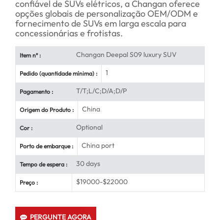
confiável de SUVs elétricos, a Changan oferece
opções globais de personalização OEM/ODM e
fornecimento de SUVs em larga escala para
concessionárias e frotistas.
Changan Deepal S09 luxury SUV
Item nº :
1
Pedido (quantidade mínima) :
T/T;L/C;D/A;D/P
Pagamento :
China
Origem do Produto :
Optional
Cor :
China port
Porto de embarque :
30 days
Tempo de espera :
$19000-$22000
Preço :
PERGUNTE AGORA