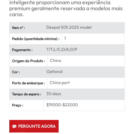
inteligente proporcionam uma experiência
premium geralmente reservada a modelos mais
caros.
Deepal S05 2025 model
Item nº :
1
Pedido (quantidade mínima) :
T/T;L/C;D/A;D/P
Pagamento :
China
Origem do Produto :
Optional
Cor :
China port
Porto de embarque :
30 days
Tempo de espera :
$19000-$22000
Preço :
PERGUNTE AGORA