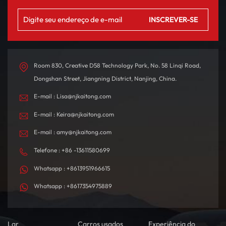
experiência de direção
solar panorâmico para
emocionante. Com
uma experiência premium.
autonomia de até 580 km
O interior é
com uma única carga, foi
meticulosamente
projetado tanto para
projetado com materiais
deslocamentos diários
de alta qualidade, criando
Room 830, Creative D58 Technology Park, No. 58 Linqi Road,
quanto para viagens de
um ambiente de condução
Dongshan Street, Jiangning District, Nanjing, China.
longa distância.
confortável e
E-mail : Lisa@njkaitong.com
tecnologicamente
sofisticado.
E-mail : Keira@njkaitong.com
E-mail : amy@njkaitong.com
Telefone : +86 -13611580699
Whatsapp : +8613951966615
Whatsapp : +8617354975889
Lar
Carros usados
Experiência do