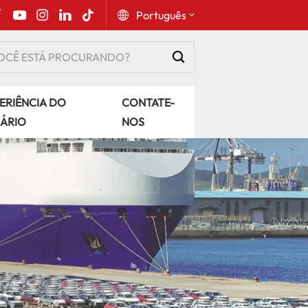
Português
English
ERIÊNCIA DO
CONTATE-
Русский
ÁRIO
NOS
Español
Português
عربي
kiswahili