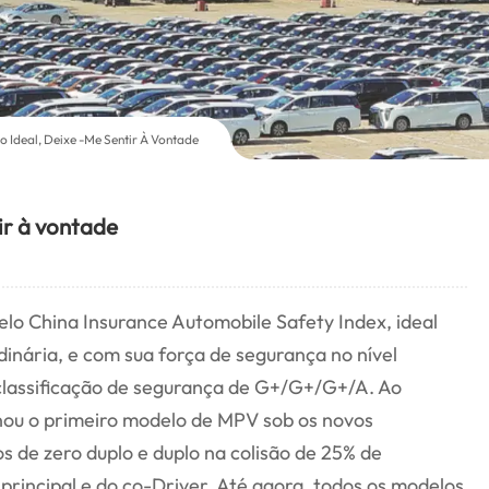
 Ideal, Deixe -me Sentir À Vontade
ir à vontade
elo China Insurance Automobile Safety Index, ideal
inária, e com sua força de segurança no nível
e classificação de segurança de G+/G+/G+/A. Ao
ou o primeiro modelo de MPV sob os novos
s de zero duplo e duplo na colisão de 25% de
principal e do co-Driver. Até agora, todos os modelos