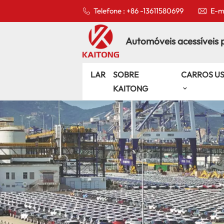
Telefone : +86 -13611580699
E-ma
Automóveis acessíveis 
LAR
SOBRE
CARROS U
KAITONG