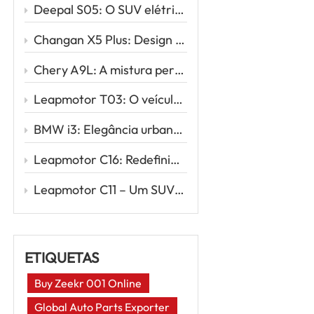
Deepal S05: O SUV elétrico estiloso que redefine a mobilidade inteligente
Changan X5 Plus: Design esportivo, direção potente, valor excepcional
Chery A9L: A mistura perfeita de sofisticação e desempenho
Leapmotor T03: O veículo elétrico urbano inteligente para sua primeira viagem elétrica
BMW i3: Elegância urbana encontra inovação elétrica
Leapmotor C16: Redefinindo as viagens em família com energia elétrica inteligente
Leapmotor C11 – Um SUV elétrico inteligente para a nova era da condução
ETIQUETAS
Buy Zeekr 001 Online
Global Auto Parts Exporter