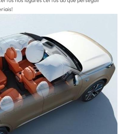
certos nos lugares certos do que perseguir
iais!