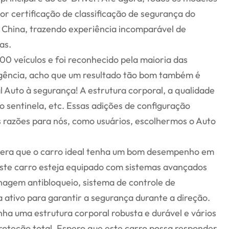
or certificação de classificação de segurança do
a China, trazendo experiência incomparável de
as.
0 veículos e foi reconhecido pela maioria das
eligência, acho que um resultado tão bom também é
l Auto à segurança! A estrutura corporal, a qualidade
o sentinela, etc. Essas adições de configuração
s razões para nós, como usuários, escolhermos o Auto
espera que o carro ideal tenha um bom desempenho em
ste carro esteja equipado com sistemas avançados
nagem antibloqueio, sistema de controle de
 ativo para garantir a segurança durante a direção.
nha uma estrutura corporal robusta e durável e vários
roteção total. Espero que este carro possa responder