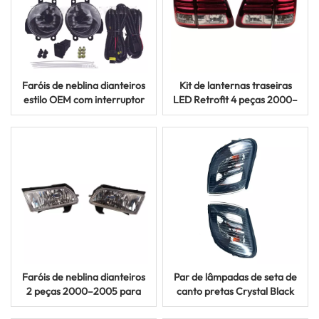
Faróis de neblina dianteiros
Kit de lanternas traseiras
estilo OEM com interruptor
LED Retrofit 4 peças 2000–
2015–2017 para Toyota
2005 para Toyota Land
Corolla Axio Fielder
Cruiser FJ100
Faróis de neblina dianteiros
Par de lâmpadas de seta de
2 peças 2000–2005 para
canto pretas Crystal Black
modelos Toyota Succeed
2003–2013 para Hyundai