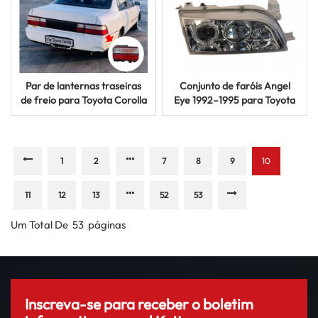
Par de lanternas traseiras
Conjunto de faróis Angel
de freio para Toyota Corolla
Eye 1992–1995 para Toyota
AE100 e AE101 Sedan 1991-
Corolla AE100 AE101 AE104
2002
1
2
7
8
9
10
11
12
13
52
53
Um Total De
53
Páginas
Inscreva-se para receber o boletim