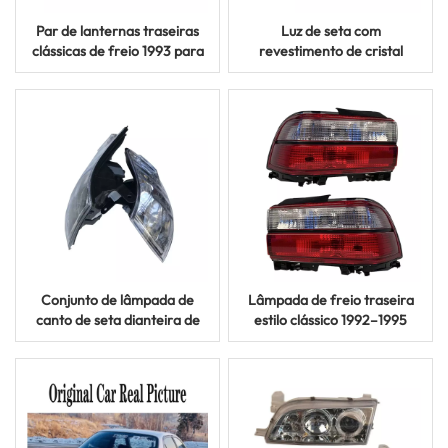
Par de lanternas traseiras
Luz de seta com
clássicas de freio 1993 para
revestimento de cristal
Toyota Land Cruiser FJ70
transparente 1993–1997
FJ75 Series
para Toyota Corolla AE100
AE104
Conjunto de lâmpada de
Lâmpada de freio traseira
canto de seta dianteira de
estilo clássico 1992–1995
1992–1996 para modelos
para Toyota Corolla AE100
Toyota Corolla AE100
AE101