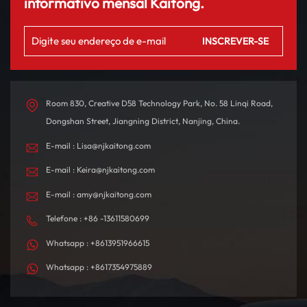
informativo mensal Kaitong.
Room 830, Creative D58 Technology Park, No. 58 Linqi Road,
Dongshan Street, Jiangning District, Nanjing, China.
E-mail : Lisa@njkaitong.com
E-mail : Keira@njkaitong.com
E-mail : amy@njkaitong.com
Telefone : +86 -13611580699
Whatsapp : +8613951966615
Whatsapp : +8617354975889