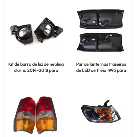
Probox NCP55
Starex
Kit de barra de luz de neblina
Par de lanternas traseiras
diurna 2014–2018 para
de LED de freio 1993 para
modelos de van Toyota
modelos Toyota Land
Hiace
Cruiser FJ70 FJ75