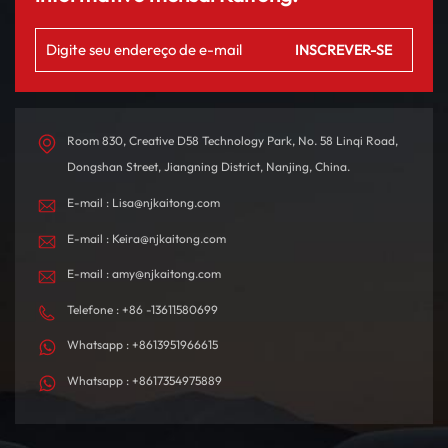
Room 830, Creative D58 Technology Park, No. 58 Linqi Road,
Dongshan Street, Jiangning District, Nanjing, China.
E-mail : Lisa@njkaitong.com
E-mail : Keira@njkaitong.com
E-mail : amy@njkaitong.com
Telefone : +86 -13611580699
Whatsapp : +8613951966615
Whatsapp : +8617354975889