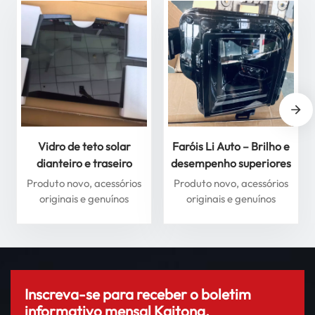
Vidro de teto solar
Faróis Li Auto – Brilho e
dianteiro e traseiro
desempenho superiores
premium para Li Auto
para máxima segurança
Produto novo, acessórios
Produto novo, acessórios
Série L – Melhore sua
originais e genuínos
originais e genuínos
experiência de direção
Inscreva-se para receber o boletim
informativo mensal Kaitong.