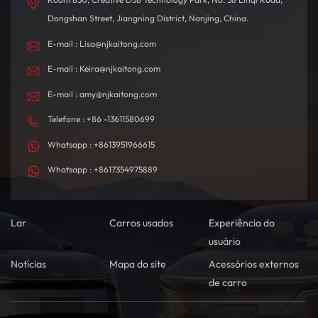
Dongshan Street, Jiangning District, Nanjing, China.
E-mail : Lisa@njkaitong.com
E-mail : Keira@njkaitong.com
E-mail : amy@njkaitong.com
Telefone : +86 -13611580699
Whatsapp : +8613951966615
Whatsapp : +8617354975889
Lar
Carros usados
Experiência do
usuário
Notícias
Mapa do site
Acessórios externos
de carro