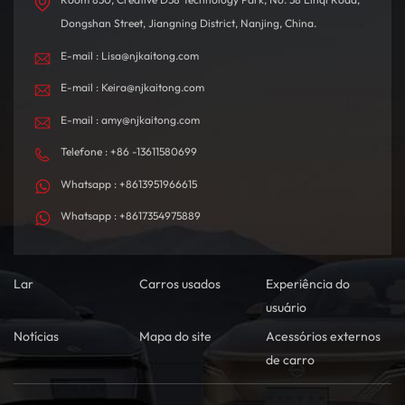
Dongshan Street, Jiangning District, Nanjing, China.
E-mail : Lisa@njkaitong.com
E-mail : Keira@njkaitong.com
E-mail : amy@njkaitong.com
Telefone : +86 -13611580699
Whatsapp : +8613951966615
Whatsapp : +8617354975889
Lar
Carros usados
Experiência do
usuário
Notícias
Mapa do site
Acessórios externos
de carro