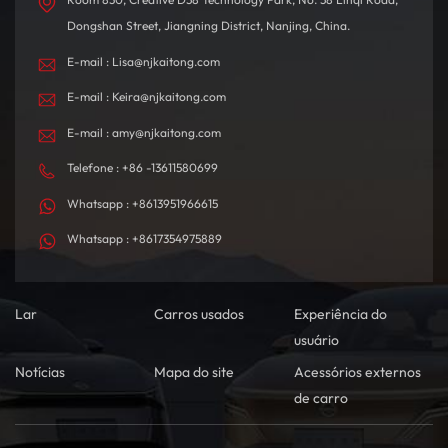
Dongshan Street, Jiangning District, Nanjing, China.
E-mail : Lisa@njkaitong.com
E-mail : Keira@njkaitong.com
E-mail : amy@njkaitong.com
Telefone : +86 -13611580699
Whatsapp : +8613951966615
Whatsapp : +8617354975889
Lar
Carros usados
Experiência do
usuário
Notícias
Mapa do site
Acessórios externos
de carro